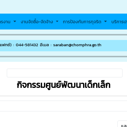
หารงาน
งานจัดซื้อ-จัดจ้าง
การป้องกันการทุจริต
บริการป
กซ์) : 044-581432 อีเมล : saraban@chomphra.go.th
กิจกรรมศูนย์พัฒนาเด็กเล็ก