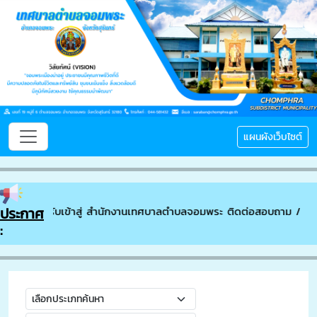
แผนผังเว็บไซต์
ประกาศ
ยินดีต้อนรับเข้าสู่ สำนักงานเทศบาลตำบลจอมพระ ติดต่อสอบถาม // โท
: