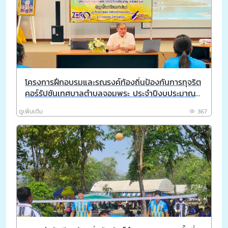
โครงการฝึกอบรมและรณรงค์ท้องถิ่นป้องกันการทุจริต
คอร์รัปชันเทศบาลตำบลจอมพระ ประจำปีงบประมาณ
พ.ศ. 2569
ดูเพิ่มเติม
367