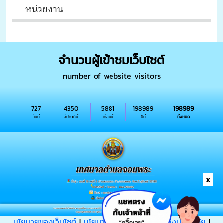
จำนวนผู้เข้าชมเว็บไซต์
number of website visitors
727
4350
5881
198989
198989
วันนี้
สัปดาห์นี้
เดือนนี้
ปีนี้
ทั้งหมด
x
นโยบายของเว็บไซต์
|
นโยบายการรักษาความมั่นคงปลอดภัย
|