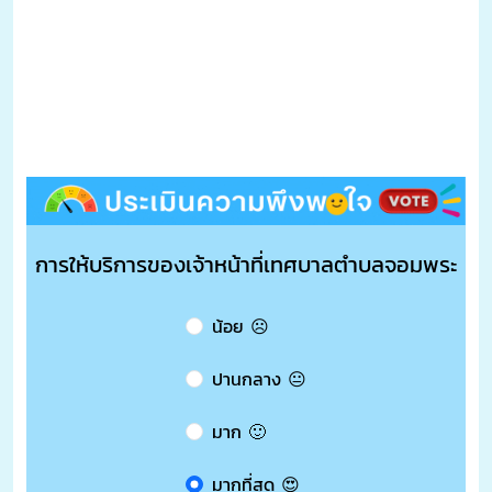
การให้บริการของเจ้าหน้าที่เทศบาลตำบลจอมพระ
น้อย ☹️
ปานกลาง 😐
มาก 🙂
มากที่สุด 😍