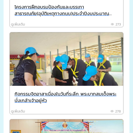
โครงการฝึกอบรมป้องกันและบรรเทา
สาธารณภัย(อุบัติเหตุทางถนน)ประจำปีงบประมาณ
พ.ศ.2569
ดูเพิ่มเติม
273
กิจกรรมจิตอาสาเนื่องในวันที่ระลึก พระบาทสมเด็จพระ
นั่งเกล้าเจ้าอยู่หัว
ดูเพิ่มเติม
278