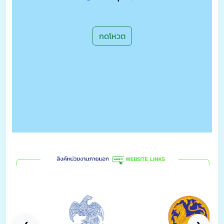
กดโหวต