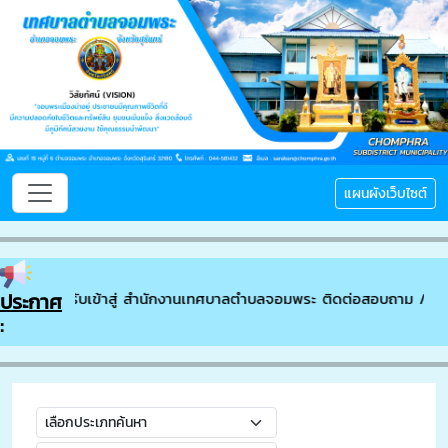
แผนผังเว็บไซต์
ประกาศ
ยินดีต้อนรับเข้าสู่ สำนักงานเทศบาลตำบลจอมพระ ติดต่อสอบถาม // โท
: